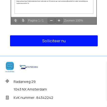
Pagina
1
/
1
Zoomen
100%
Radarweg 29
1043 NX Amsterdam
KvK nummer: 84342242