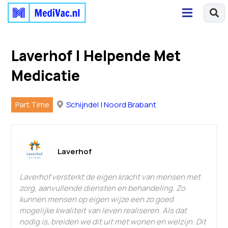
Laverhof | Helpende Met
Medicatie
Part Time
Schijndel | Noord Brabant
Laverhof
Laverhof versterkt de eigen kracht van mensen met
zorg, aanvullende diensten en behandeling. Zo
kunnen mensen op eigen wijze een zo goed
mogelijke kwaliteit van leven realiseren. Als dat
nodig is, breiden we dit uit met wonen en welzijn. Dit